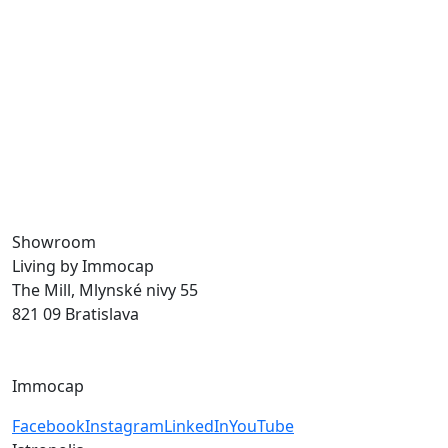
Už viac ako 30 rokov vytvárame priestor na prácu,
bývanie aj trávenie voľného času, a tak prinášame
do mesta život. S našimi udržateľnými developerskými
projektmi budujeme verejné priestory a zvyšujeme
kvalitu života v meste.
Showroom
Living by Immocap
The Mill, Mlynské nivy 55
821 09 Bratislava
byvanie@immocap.sk
+421 918 11 88 00
Immocap
Facebook
Instagram
LinkedIn
YouTube