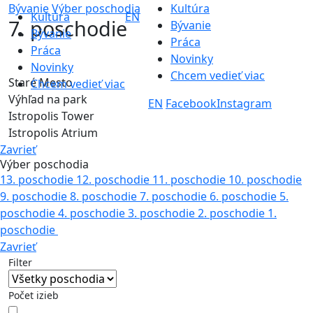
Bývanie
Výber poschodia
Kultúra
Kultúra
EN
7. poschodie
Bývanie
Bývanie
Práca
Práca
Novinky
Novinky
Chcem vedieť viac
Staré Mesto
Chcem vedieť viac
Výhľad na park
EN
Facebook
Instagram
Istropolis Tower
Istropolis Atrium
Zavrieť
Výber poschodia
13. poschodie
12. poschodie
11. poschodie
10. poschodie
9. poschodie
8. poschodie
7. poschodie
6. poschodie
5.
poschodie
4. poschodie
3. poschodie
2. poschodie
1.
poschodie
Zavrieť
Filter
Počet izieb