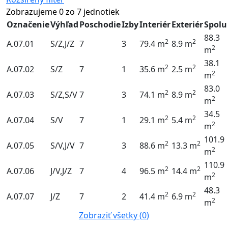
Zobrazujeme
0
zo
7
jednotiek
Označenie
Výhľad
Poschodie
Izby
Interiér
Exteriér
Spolu
88.3
2
2
A.07.01
S/Z,J/Z
7
3
79.4 m
8.9 m
2
m
38.1
2
2
A.07.02
S/Z
7
1
35.6 m
2.5 m
2
m
83.0
2
2
A.07.03
S/Z,S/V
7
3
74.1 m
8.9 m
2
m
34.5
2
2
A.07.04
S/V
7
1
29.1 m
5.4 m
2
m
101.9
2
2
A.07.05
S/V,J/V
7
3
88.6 m
13.3 m
2
m
110.9
2
2
A.07.06
J/V,J/Z
7
4
96.5 m
14.4 m
2
m
48.3
2
2
A.07.07
J/Z
7
2
41.4 m
6.9 m
2
m
Zobraziť všetky (
0
)
Zavolajte nám a stretnime sa.
0918 11 88 00