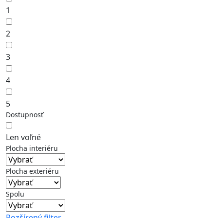
1
2
3
4
5
Dostupnosť
Len voľné
Plocha interiéru
Plocha exteriéru
Spolu
Rozšírený filter