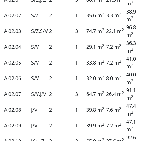
2
m
38.9
2
2
A.02.02
S/Z
2
1
35.6 m
3.3 m
2
m
96.8
2
2
A.02.03
S/Z,S/V
2
3
74.7 m
22.1 m
2
m
36.3
2
2
A.02.04
S/V
2
1
29.1 m
7.2 m
2
m
41.0
2
2
A.02.05
S/V
2
1
33.8 m
7.2 m
2
m
40.0
2
2
A.02.06
S/V
2
1
32.0 m
8.0 m
2
m
91.1
2
2
A.02.07
S/V,J/V
2
3
64.7 m
26.4 m
2
m
47.4
2
2
A.02.08
J/V
2
1
39.8 m
7.6 m
2
m
47.1
2
2
A.02.09
J/V
2
1
39.9 m
7.2 m
2
m
92.6
2
2