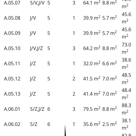
2
2
A.05.07
S/V,J/V
5
3
64.1 m
8.8 m
2
m
45.6
2
2
A.05.08
J/V
5
1
39.9 m
5.7 m
2
m
45.6
2
2
A.05.09
J/V
5
1
39.9 m
5.7 m
2
m
73.0
2
2
A.05.10
J/V,J/Z
5
3
64.2 m
8.8 m
2
m
38.6
2
2
A.05.11
J/Z
5
1
32.0 m
6.6 m
2
m
48.5
2
2
A.05.12
J/Z
5
2
41.5 m
7.0 m
2
m
48.4
2
2
A.05.13
J/Z
5
2
41.4 m
7.0 m
2
m
88.3
2
2
A.06.01
S/Z,J/Z
6
3
79.5 m
8.8 m
2
m
38.1
2
2
A.06.02
S/Z
6
1
35.6 m
2.5 m
2
m
82.9