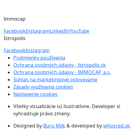
byvanie@immocap.sk
+421 918 11 88 00
Immocap
Facebook
Instagram
LinkedIn
YouTube
Istropolis
Facebook
Instagram
Podmienky používania
Ochrana osobných údajov - Istropolis.sk
Ochrana osobných údajov - IMMOCAP, a.s.
Súhlas na marketingové oslovovanie
Zásady využívania cookies
Nastavenie cookies
Všetky vizualizácie sú ilustratívne. Developer si
vyhradzuje právo zmeny.
Designed by
Büro Milk
& developed by
whosred.sk
.