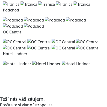
Podchod
OC Central
Hotel Lindner
Čo je nové v Istropolise?
Sledujte, ako vzniká nové miesto pre život, prácu,
kultúru a stretnutia.
Teší nás váš záujem.
Prečítajte si viac o Istropolise.