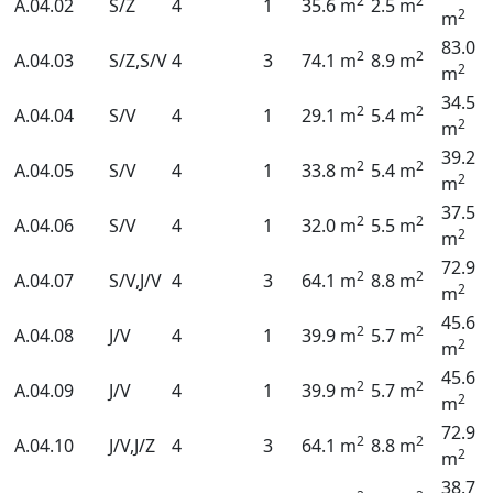
2
2
A.04.02
S/Z
4
1
35.6 m
2.5 m
2
m
83.0
2
2
A.04.03
S/Z,S/V
4
3
74.1 m
8.9 m
2
m
34.5
2
2
A.04.04
S/V
4
1
29.1 m
5.4 m
2
m
39.2
2
2
A.04.05
S/V
4
1
33.8 m
5.4 m
2
m
37.5
2
2
A.04.06
S/V
4
1
32.0 m
5.5 m
2
m
72.9
2
2
A.04.07
S/V,J/V
4
3
64.1 m
8.8 m
2
m
45.6
2
2
A.04.08
J/V
4
1
39.9 m
5.7 m
2
m
45.6
2
2
A.04.09
J/V
4
1
39.9 m
5.7 m
2
m
72.9
2
2
A.04.10
J/V,J/Z
4
3
64.1 m
8.8 m
2
m
38.7