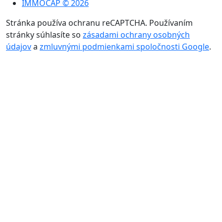
IMMOCAP © 2026
Stránka používa ochranu reCAPTCHA. Používaním
stránky súhlasíte so
zásadami ochrany osobných
údajov
a
zmluvnými podmienkami spoločnosti Google
.