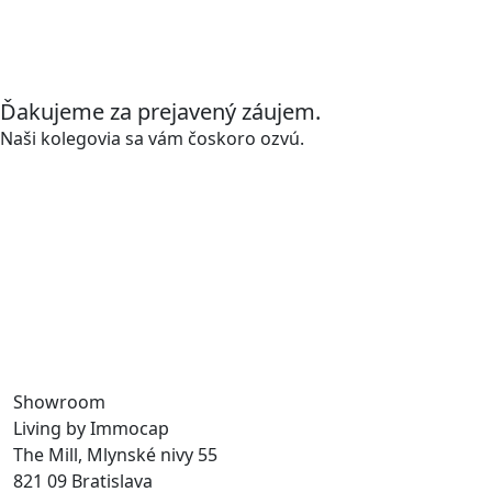
predstavíme byty, ktoré zodpovedajú vašim
požiadavkám.
Ďakujeme za prejavený záujem.
Naši kolegovia sa vám čoskoro ozvú.
Zavolajte nám a stretnime sa.
0918 11 88 00
Už viac ako 30 rokov vytvárame priestor na prácu,
bývanie aj trávenie voľného času, a tak prinášame
do mesta život. S našimi udržateľnými developerskými
projektmi budujeme verejné priestory a zvyšujeme
kvalitu života v meste.
Showroom
Living by Immocap
The Mill, Mlynské nivy 55
821 09 Bratislava