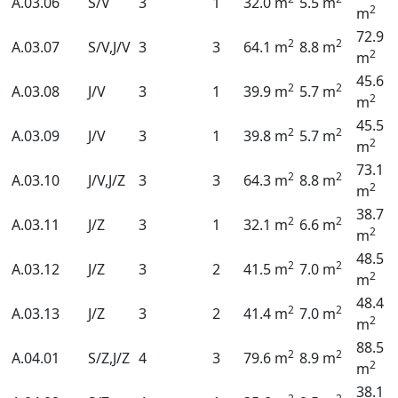
A.03.06
S/V
3
1
32.0 m
5.5 m
2
m
72.9
2
2
A.03.07
S/V,J/V
3
3
64.1 m
8.8 m
2
m
45.6
2
2
A.03.08
J/V
3
1
39.9 m
5.7 m
2
m
45.5
2
2
A.03.09
J/V
3
1
39.8 m
5.7 m
2
m
73.1
2
2
A.03.10
J/V,J/Z
3
3
64.3 m
8.8 m
2
m
38.7
2
2
A.03.11
J/Z
3
1
32.1 m
6.6 m
2
m
48.5
2
2
A.03.12
J/Z
3
2
41.5 m
7.0 m
2
m
48.4
2
2
A.03.13
J/Z
3
2
41.4 m
7.0 m
2
m
88.5
2
2
A.04.01
S/Z,J/Z
4
3
79.6 m
8.9 m
2
m
38.1