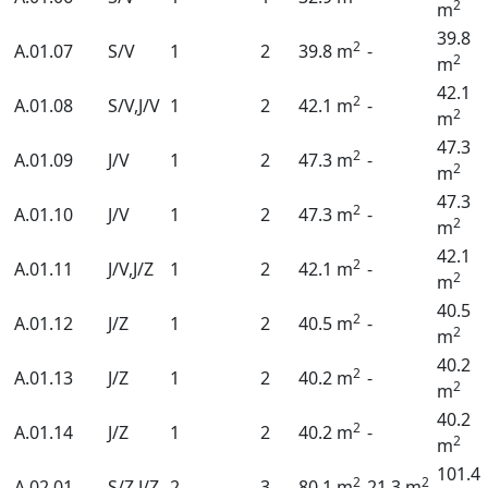
2
m
39.8
2
A.01.07
S/V
1
2
39.8 m
-
2
m
42.1
2
A.01.08
S/V,J/V
1
2
42.1 m
-
2
m
47.3
2
A.01.09
J/V
1
2
47.3 m
-
2
m
47.3
2
A.01.10
J/V
1
2
47.3 m
-
2
m
42.1
2
A.01.11
J/V,J/Z
1
2
42.1 m
-
2
m
40.5
2
A.01.12
J/Z
1
2
40.5 m
-
2
m
40.2
2
A.01.13
J/Z
1
2
40.2 m
-
2
m
40.2
2
A.01.14
J/Z
1
2
40.2 m
-
2
m
101.4
2
2
A.02.01
S/Z,J/Z
2
3
80.1 m
21.3 m