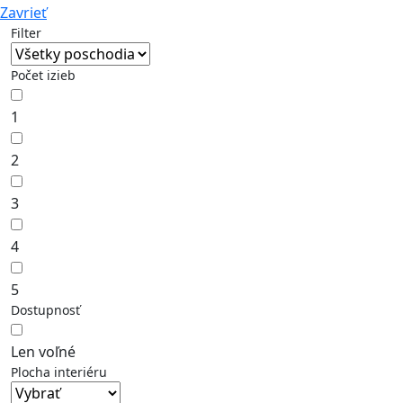
Zavrieť
Filter
Počet izieb
1
2
3
4
5
Dostupnosť
Len voľné
Plocha interiéru