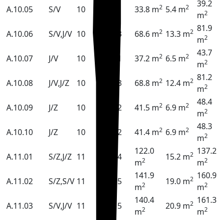
39.2
2
2
A.10.05
S/V
10
1
33.8 m
5.4 m
2
m
81.9
2
2
A.10.06
S/V,J/V
10
3
68.6 m
13.3 m
2
m
43.7
2
2
A.10.07
J/V
10
1
37.2 m
6.5 m
2
m
81.2
2
2
A.10.08
J/V,J/Z
10
3
68.8 m
12.4 m
2
m
48.4
2
2
A.10.09
J/Z
10
2
41.5 m
6.9 m
2
m
48.3
2
2
A.10.10
J/Z
10
2
41.4 m
6.9 m
2
m
122.0
137.2
2
A.11.01
S/Z,J/Z
11
4
15.2 m
2
2
m
m
141.9
160.9
2
A.11.02
S/Z,S/V
11
5
19.0 m
2
2
m
m
140.4
161.3
2
A.11.03
S/V,J/V
11
5
20.9 m
2
2
m
m