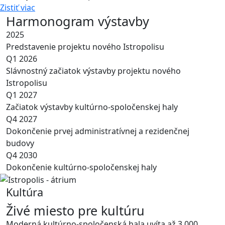
Zistiť viac
Harmonogram výstavby
2025
Predstavenie projektu nového Istropolisu
Q1 2026
Slávnostný začiatok výstavby projektu nového
Istropolisu
Q1 2027
Začiatok výstavby kultúrno-spoločenskej haly
Q4 2027
Dokončenie prvej administratívnej a rezidenčnej
budovy
Q4 2030
Dokončenie kultúrno-spoločenskej haly
Kultúra
Živé miesto pre kultúru
Moderná kultúrno-spoločenská hala uvíta až 3 000