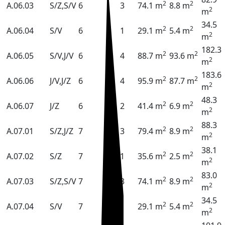
2
2
A.06.03
S/Z,S/V
6
3
74.1 m
8.8 m
2
m
34.5
2
2
A.06.04
S/V
6
1
29.1 m
5.4 m
2
m
182.3
2
2
A.06.05
S/V,J/V
6
4
88.7 m
93.6 m
2
m
183.6
2
2
A.06.06
J/V,J/Z
6
4
95.9 m
87.7 m
2
m
48.3
2
2
A.06.07
J/Z
6
2
41.4 m
6.9 m
2
m
88.3
2
2
A.07.01
S/Z,J/Z
7
3
79.4 m
8.9 m
2
m
38.1
2
2
A.07.02
S/Z
7
1
35.6 m
2.5 m
2
m
83.0
2
2
A.07.03
S/Z,S/V
7
3
74.1 m
8.9 m
2
m
34.5
2
2
A.07.04
S/V
7
1
29.1 m
5.4 m
2
m