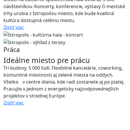
návštevníkov. Koncerty, konferencie, výstavy či mestské
trhy urobia z Istropolisu miesto, kde bude kvalitná
kultúra dostupná celému mestu.
Zistiť viac
Práca
Ideálne miesto pre prácu
Tri budovy, 5 000 ľudí. Flexibilné kancelárie, coworking,
komunitné miestnosti aj zelené miesta na oddych.
Všetko v centre diania, kde radi zostanete aj po piatej.
Pracujte v jednom z energeticky najzodpovednejších
projektov v strednej Európe.
Zistiť viac
Pomôžeme vám vybrať si byt
Povedzte nám, aké bývanie hľadáte. Ozveme sa vám a