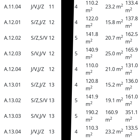
110.2
133.4
2
A.11.04
J/V,J/Z
11
4
23.2 m
2
2
m
m
122.0
137.8
2
A.12.01
S/Z,J/Z
12
4
15.8 m
2
2
m
m
141.8
162.5
2
A.12.02
S/Z,S/V
12
5
20.7 m
2
2
m
m
140.9
165.9
2
A.12.03
S/V,J/V
12
5
25.0 m
2
2
m
m
110.0
131.0
2
A.12.04
J/V,J/Z
12
4
21.0 m
2
2
m
m
120.8
136.0
2
A.13.01
S/Z,J/Z
13
4
15.2 m
2
2
m
m
141.9
161.0
2
A.13.02
S/Z,S/V
13
5
19.1 m
2
2
m
m
190.2
160.9
351.1
A.13.03
S/V,J/V
13
5
2
2
2
m
m
m
110.3
133.5
2
A.13.04
J/V,J/Z
13
4
23.2 m
2
2
m
m