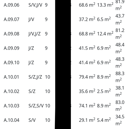
81.9
2
2
A.09.06
S/V,J/V
9
3
68.6 m
13.3 m
2
m
43.7
2
2
A.09.07
J/V
9
1
37.2 m
6.5 m
2
m
81.2
2
2
A.09.08
J/V,J/Z
9
3
68.8 m
12.4 m
2
m
48.4
2
2
A.09.09
J/Z
9
2
41.5 m
6.9 m
2
m
48.3
2
2
A.09.10
J/Z
9
2
41.4 m
6.9 m
2
m
88.3
2
2
A.10.01
S/Z,J/Z
10
3
79.4 m
8.9 m
2
m
38.1
2
2
A.10.02
S/Z
10
1
35.6 m
2.5 m
2
m
83.0
2
2
A.10.03
S/Z,S/V
10
3
74.1 m
8.9 m
2
m
34.5
2
2
A.10.04
S/V
10
1
29.1 m
5.4 m
2
m