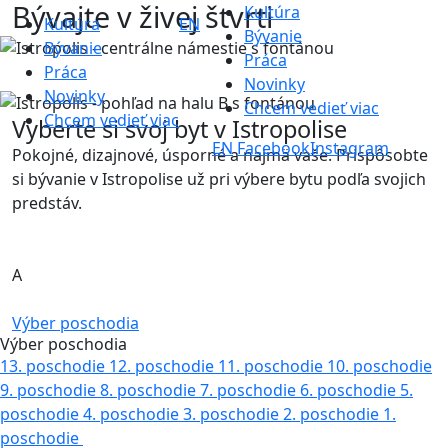
Bývajte v živej štvrti
Kultúra
Kultúra
EN
Bývanie
Bývanie
Práca
Nové miesto pre život
Práca
Novinky
Novinky
Chcem vedieť viac
Chcem vedieť viac
Vyberte si svoj byt v Istropolise
EN
Facebook
Instagram
Pokojné, dizajnové, úsporné a najmä vaše. Prispôsobte
si bývanie v Istropolise už pri výbere bytu podľa svojich
predstáv.
A
V predaji
Výber poschodia
Výber poschodia
13. poschodie
12. poschodie
11. poschodie
10. poschodie
9. poschodie
8. poschodie
7. poschodie
6. poschodie
5.
poschodie
4. poschodie
3. poschodie
2. poschodie
1.
poschodie