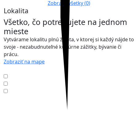
Zobraziť všetky (
0
)
Lokalita
Všetko, čo potrebujete na jednom
mieste
Vytvárame lokalitu plnú života, v ktorej si každý nájde to
svoje - nezabudnuteľné kultúrne zážitky, bývanie či
prácu.
Zobraziť na mape