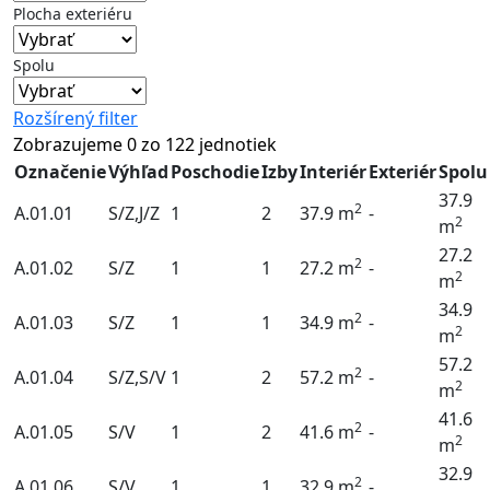
Plocha exteriéru
Spolu
Rozšírený filter
Zobrazujeme
0
zo
122
jednotiek
Označenie
Výhľad
Poschodie
Izby
Interiér
Exteriér
Spolu
37.9
2
A.01.01
S/Z,J/Z
1
2
37.9 m
-
2
m
27.2
2
A.01.02
S/Z
1
1
27.2 m
-
2
m
34.9
2
A.01.03
S/Z
1
1
34.9 m
-
2
m
57.2
2
A.01.04
S/Z,S/V
1
2
57.2 m
-
2
m
41.6
2
A.01.05
S/V
1
2
41.6 m
-
2
m
32.9
2
A.01.06
S/V
1
1
32.9 m
-