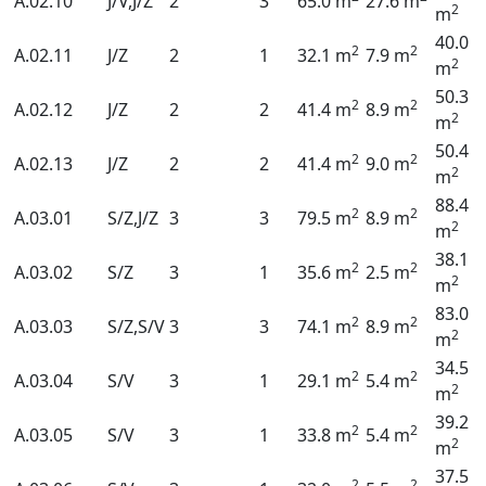
A.02.10
J/V,J/Z
2
3
65.0 m
27.6 m
2
m
40.0
2
2
A.02.11
J/Z
2
1
32.1 m
7.9 m
2
m
50.3
2
2
A.02.12
J/Z
2
2
41.4 m
8.9 m
2
m
50.4
2
2
A.02.13
J/Z
2
2
41.4 m
9.0 m
2
m
88.4
2
2
A.03.01
S/Z,J/Z
3
3
79.5 m
8.9 m
2
m
38.1
2
2
A.03.02
S/Z
3
1
35.6 m
2.5 m
2
m
83.0
2
2
A.03.03
S/Z,S/V
3
3
74.1 m
8.9 m
2
m
34.5
2
2
A.03.04
S/V
3
1
29.1 m
5.4 m
2
m
39.2
2
2
A.03.05
S/V
3
1
33.8 m
5.4 m
2
m
37.5
2
2