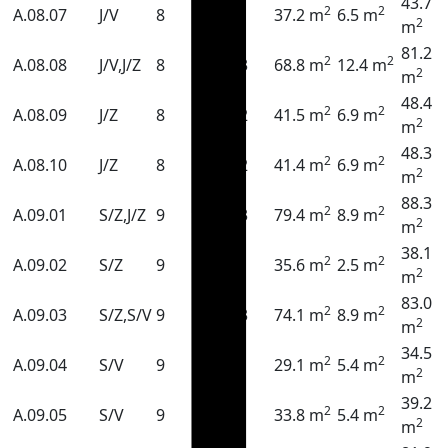
43.7
2
2
A.08.07
J/V
8
1
37.2 m
6.5 m
2
m
81.2
2
2
A.08.08
J/V,J/Z
8
3
68.8 m
12.4 m
2
m
48.4
2
2
A.08.09
J/Z
8
2
41.5 m
6.9 m
2
m
48.3
2
2
A.08.10
J/Z
8
2
41.4 m
6.9 m
2
m
88.3
2
2
A.09.01
S/Z,J/Z
9
3
79.4 m
8.9 m
2
m
38.1
2
2
A.09.02
S/Z
9
1
35.6 m
2.5 m
2
m
83.0
2
2
A.09.03
S/Z,S/V
9
3
74.1 m
8.9 m
2
m
34.5
2
2
A.09.04
S/V
9
1
29.1 m
5.4 m
2
m
39.2
2
2
A.09.05
S/V
9
1
33.8 m
5.4 m
2
m