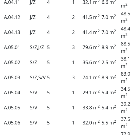
2
2
A.04.11
J/Z
4
1
32.1 m
6.6 m
2
m
48.5
2
2
A.04.12
J/Z
4
2
41.5 m
7.0 m
2
m
48.4
2
2
A.04.13
J/Z
4
2
41.4 m
7.0 m
2
m
88.5
2
2
A.05.01
S/Z,J/Z
5
3
79.6 m
8.9 m
2
m
38.1
2
2
A.05.02
S/Z
5
1
35.6 m
2.5 m
2
m
83.0
2
2
A.05.03
S/Z,S/V
5
3
74.1 m
8.9 m
2
m
34.5
2
2
A.05.04
S/V
5
1
29.1 m
5.4 m
2
m
39.2
2
2
A.05.05
S/V
5
1
33.8 m
5.4 m
2
m
37.5
2
2
A.05.06
S/V
5
1
32.0 m
5.5 m
2
m
72.9