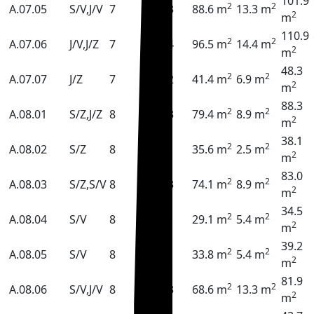
101.9
2
2
A.07.05
S/V,J/V
7
3
88.6 m
13.3 m
2
m
110.9
2
2
A.07.06
J/V,J/Z
7
4
96.5 m
14.4 m
2
m
48.3
2
2
A.07.07
J/Z
7
2
41.4 m
6.9 m
2
m
88.3
2
2
A.08.01
S/Z,J/Z
8
3
79.4 m
8.9 m
2
m
38.1
2
2
A.08.02
S/Z
8
1
35.6 m
2.5 m
2
m
83.0
2
2
A.08.03
S/Z,S/V
8
3
74.1 m
8.9 m
2
m
34.5
2
2
A.08.04
S/V
8
1
29.1 m
5.4 m
2
m
39.2
2
2
A.08.05
S/V
8
1
33.8 m
5.4 m
2
m
81.9
2
2
A.08.06
S/V,J/V
8
3
68.6 m
13.3 m
2
m