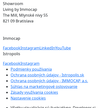
Showroom
Living by Immocap
The Mill, Mlynské nivy 55
821 09 Bratislava
byvanie@immocap.sk
+421 918 11 88 00
Immocap
Facebook
Instagram
LinkedIn
YouTube
Istropolis
Facebook
Instagram
Podmienky používania
Ochrana osobných údajov - Istropolis.sk
Ochrana osobných údajov - IMMOCAP, a.s.
Súhlas na marketingové oslovovanie
Zásady využívania cookies
Nastavenie cookies
Všetky vizualizácie sú ilustratívne. Developer si