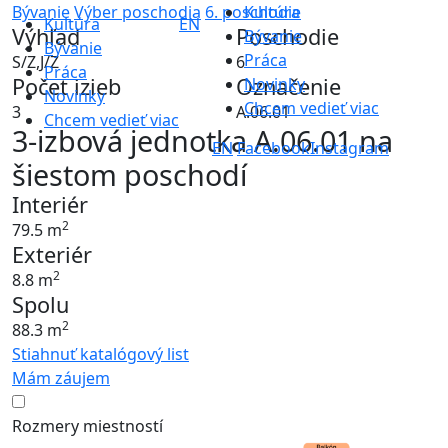
Bývanie
Výber poschodia
6. poschodie
Kultúra
Kultúra
EN
Výhľad
Poschodie
Bývanie
Bývanie
Práca
S/Z,J/Z
6
Práca
Počet izieb
Označenie
Novinky
Novinky
Chcem vedieť viac
3
A.06.01
Chcem vedieť viac
3-izbová jednotka A.06.01 na
EN
Facebook
Instagram
šiestom poschodí
Interiér
2
79.5 m
Exteriér
2
8.8 m
Spolu
2
88.3 m
Stiahnuť katalógový list
Mám záujem
Rozmery miestností