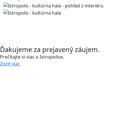
Kontaktujte nás
Mám záujem o jednotku
A.06.01
Ďakujeme za prejavený záujem.
Prečítajte si viac o Istropolise.
Zistiť viac
Zavolajte nám a stretnime sa.
0918 11 88 00
Už viac ako 30 rokov vytvárame priestor na prácu,
bývanie aj trávenie voľného času, a tak prinášame
do mesta život. S našimi udržateľnými developerskými
projektmi budujeme verejné priestory a zvyšujeme
kvalitu života v meste.