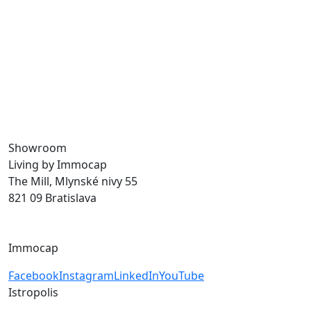
Už viac ako 30 rokov vytvárame priestor na prácu,
bývanie aj trávenie voľného času, a tak prinášame
do mesta život. S našimi udržateľnými developerskými
projektmi budujeme verejné priestory a zvyšujeme
kvalitu života v meste.
Showroom
Living by Immocap
The Mill, Mlynské nivy 55
821 09 Bratislava
byvanie@immocap.sk
+421 918 11 88 00
Immocap
Facebook
Instagram
LinkedIn
YouTube
Istropolis