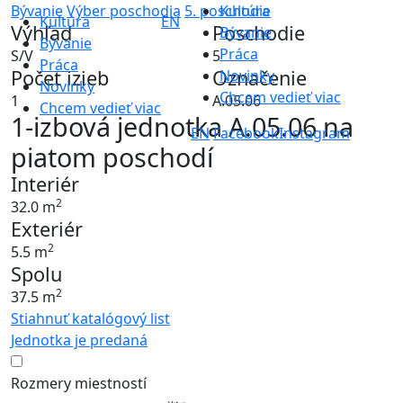
Bývanie
Výber poschodia
5. poschodie
Kultúra
Kultúra
EN
Výhľad
Poschodie
Bývanie
Bývanie
Práca
S/V
5
Práca
Počet izieb
Označenie
Novinky
Novinky
Chcem vedieť viac
1
A.05.06
Chcem vedieť viac
1-izbová jednotka A.05.06 na
EN
Facebook
Instagram
piatom poschodí
Interiér
2
32.0 m
Exteriér
2
5.5 m
Spolu
2
37.5 m
Stiahnuť katalógový list
Jednotka je predaná
Rozmery miestností