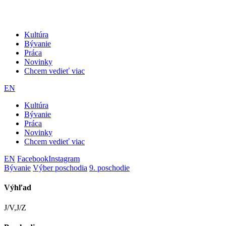
Kultúra
Bývanie
Práca
Novinky
Chcem vedieť viac
EN
Kultúra
Bývanie
Práca
Novinky
Chcem vedieť viac
EN
Facebook
Instagram
Bývanie
Výber poschodia
9. poschodie
Výhľad
J/V,J/Z