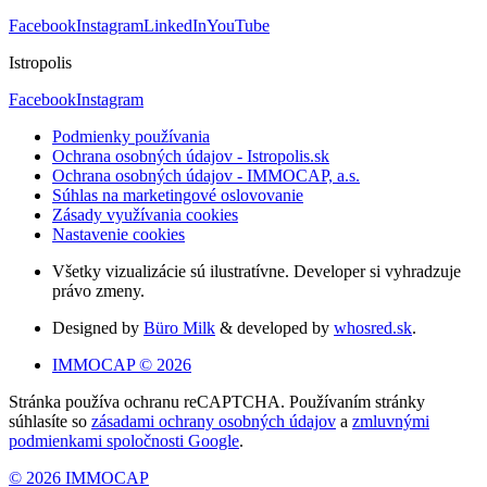
Facebook
Instagram
LinkedIn
YouTube
Istropolis
Facebook
Instagram
Podmienky používania
Ochrana osobných údajov - Istropolis.sk
Ochrana osobných údajov - IMMOCAP, a.s.
Súhlas na marketingové oslovovanie
Zásady využívania cookies
Nastavenie cookies
Všetky vizualizácie sú ilustratívne. Developer si vyhradzuje
právo zmeny.
Designed by
Büro Milk
& developed by
whosred.sk
.
IMMOCAP © 2026
Stránka používa ochranu reCAPTCHA. Používaním stránky
súhlasíte so
zásadami ochrany osobných údajov
a
zmluvnými
podmienkami spoločnosti Google
.
© 2026 IMMOCAP