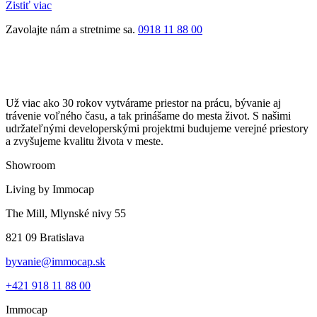
Zistiť viac
Zavolajte nám a stretnime sa.
0918 11 88 00
Už viac ako 30 rokov vytvárame priestor na prácu, bývanie aj
trávenie voľného času, a tak prinášame do mesta život. S našimi
udržateľnými developerskými projektmi budujeme verejné priestory
a zvyšujeme kvalitu života v meste.
Showroom
Living by Immocap
The Mill, Mlynské nivy 55
821 09 Bratislava
byvanie@immocap.sk
+421 918 11 88 00
Immocap