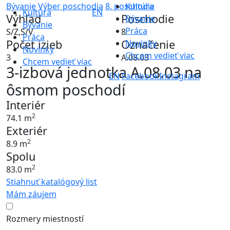
Bývanie
Výber poschodia
8. poschodie
Kultúra
Kultúra
EN
Výhľad
Poschodie
Bývanie
Bývanie
Práca
S/Z,S/V
8
Práca
Počet izieb
Označenie
Novinky
Novinky
Chcem vedieť viac
3
A.08.03
Chcem vedieť viac
3-izbová jednotka A.08.03 na
EN
Facebook
Instagram
ôsmom poschodí
Interiér
2
74.1 m
Exteriér
2
8.9 m
Spolu
2
83.0 m
Stiahnuť katalógový list
Mám záujem
Rozmery miestností