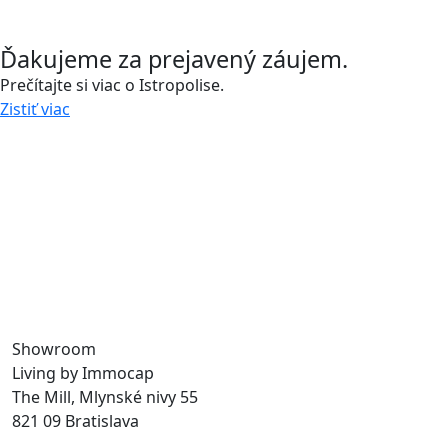
Ďakujeme za prejavený záujem.
Prečítajte si viac o Istropolise.
Zistiť viac
Zavolajte nám a stretnime sa.
0918 11 88 00
Už viac ako 30 rokov vytvárame priestor na prácu,
bývanie aj trávenie voľného času, a tak prinášame
do mesta život. S našimi udržateľnými developerskými
projektmi budujeme verejné priestory a zvyšujeme
kvalitu života v meste.
Showroom
Living by Immocap
The Mill, Mlynské nivy 55
821 09 Bratislava
byvanie@immocap.sk