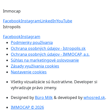
+421 918 11 88 00
Immocap
Facebook
Instagram
LinkedIn
YouTube
Istropolis
Facebook
Instagram
Podmienky používania
Ochrana osobných údajov - Istropolis.sk
Ochrana osobných údajov - IMMOCAP, a.s.
Súhlas na marketingové oslovovanie
Zásady využívania cookies
Nastavenie cookies
Všetky vizualizácie sú ilustratívne. Developer si
vyhradzuje právo zmeny.
Designed by
Büro Milk
& developed by
whosred.sk
.
IMMOCAP © 2026