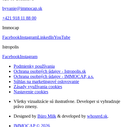
byvanie@immocap.sk
+421 918 11 88 00
Immocap
Facebook
Instagram
LinkedIn
YouTube
Istropolis
Facebook
Instagram
Podmienky používania
Ochrana osobných údajov - Istropolis.sk
Ochrana osobných údajov - IMMOCAP, a.s.
Súhlas na marketingové oslovovanie
Zásady využívania cookies
Nastavenie cookies
Všetky vizualizácie sú ilustratívne. Developer si vyhradzuje
právo zmeny.
Designed by
Büro Milk
& developed by
whosred.sk
.
IMMOCAP © 2026