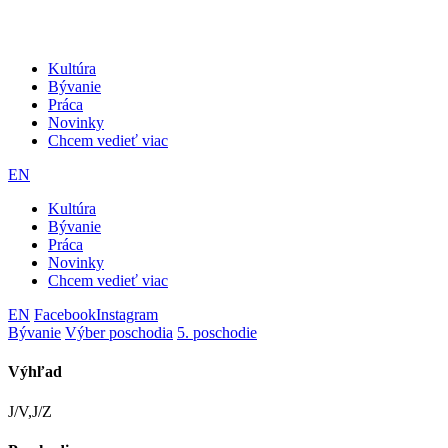
Kultúra
Bývanie
Práca
Novinky
Chcem vedieť viac
EN
Kultúra
Bývanie
Práca
Novinky
Chcem vedieť viac
EN
Facebook
Instagram
Bývanie
Výber poschodia
5. poschodie
Výhľad
J/V,J/Z