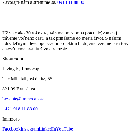
Zavolajte nám a stretnime sa.
0918 11 88 00
Už viac ako 30 rokov vytvárame priestor na prácu, bývanie aj
trávenie voľného času, a tak prinášame do mesta život. S našimi
udržateľnými developerskými projektmi budujeme verejné priestory
a zvyšujeme kvalitu života v meste.
Showroom
Living by Immocap
The Mill, Mlynské nivy 55
821 09 Bratislava
byvanie@immocap.sk
+421 918 11 88 00
Immocap
Facebook
Instagram
LinkedIn
YouTube