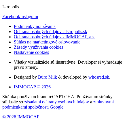
Istropolis
Facebook
Instagram
Podmienky používania
Ochrana osobných údajov - Istropolis.sk
Ochrana osobných údajov - IMMOCAP, a.s.
Súhlas na marketingové oslovovanie
Zásady využívania cookies
Nastavenie cookies
Všetky vizualizácie sú ilustratívne. Developer si vyhradzuje
právo zmeny.
Designed by
Büro Milk
& developed by
whosred.sk
.
IMMOCAP © 2026
Stránka používa ochranu reCAPTCHA. Používaním stránky
súhlasíte so
zásadami ochrany osobných údajov
a
zmluvnými
podmienkami spoločnosti Google
.
© 2026 IMMOCAP