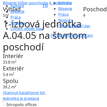
Bývanie
Výber poschodia
4. poschodie
Kultúra
Kultúra
EN
Výhľad
Poschod
Bývanie
Bývanie
Práca
S/V
4
Práca
1-izbová jednotka
Novinky
Novinky
Chcem vedieť viac
Chcem vedieť viac
A.04.05 na štvrtom
EN
Facebook
Instagram
poschodí
Interiér
2
33.8 m
Exteriér
2
5.4 m
Spolu
2
39.2 m
Stiahnuť katalógový list
Jednotka je predaná