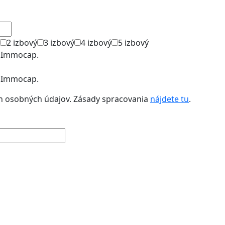
2 izbový
3 izbový
4 izbový
5 izbový
h Immocap.
h Immocap.
h osobných údajov. Zásady spracovania
nájdete tu
.