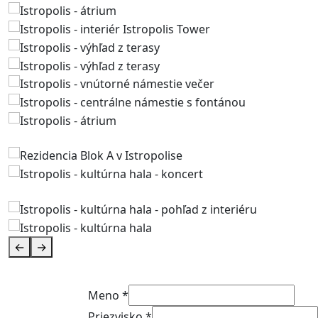
←
→
Kontaktujte nás
Meno
*
Priezvisko
*