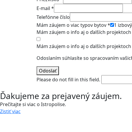
E-mail
*
Telefónne číslo
Mám záujem o viac typov bytov
*
1 izbový
Mám záujem o info aj o ďalších projektoc
Mám záujem o info aj o ďalších projektoc
Odoslaním súhlasíte so spracovaním vašic
Odoslať
Please do not fill in this field.
Ďakujeme za prejavený záujem.
Prečítajte si viac o Istropolise.
Zistiť viac
Zavolajte nám a stretnime sa.
0918 11 88 00