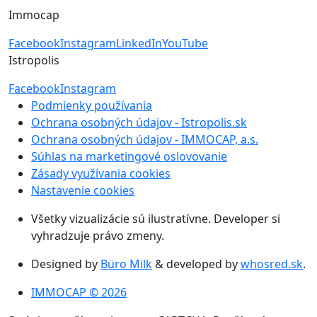
Immocap
Facebook
Instagram
LinkedIn
YouTube
Istropolis
Facebook
Instagram
Podmienky používania
Ochrana osobných údajov - Istropolis.sk
Ochrana osobných údajov - IMMOCAP, a.s.
Súhlas na marketingové oslovovanie
Zásady využívania cookies
Nastavenie cookies
Všetky vizualizácie sú ilustratívne. Developer si
vyhradzuje právo zmeny.
Designed by
Büro Milk
& developed by
whosred.sk
.
IMMOCAP © 2026