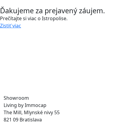
Ďakujeme za prejavený záujem.
Prečítajte si viac o Istropolise.
Zistiť viac
Zavolajte nám a stretnime sa.
0918 11 88 00
Už viac ako 30 rokov vytvárame priestor na prácu,
bývanie aj trávenie voľného času, a tak prinášame
do mesta život. S našimi udržateľnými developerskými
projektmi budujeme verejné priestory a zvyšujeme
kvalitu života v meste.
Showroom
Living by Immocap
The Mill, Mlynské nivy 55
821 09 Bratislava
byvanie@immocap.sk
+421 918 11 88 00