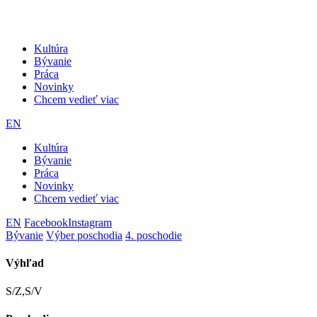
Kultúra
Bývanie
Práca
Novinky
Chcem vedieť viac
EN
Kultúra
Bývanie
Práca
Novinky
Chcem vedieť viac
EN
Facebook
Instagram
Bývanie
Výber poschodia
4. poschodie
Výhľad
S/Z,S/V