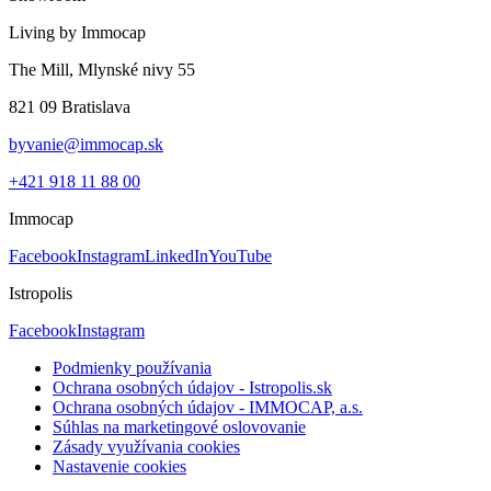
Living by Immocap
The Mill, Mlynské nivy 55
821 09 Bratislava
byvanie@immocap.sk
+421 918 11 88 00
Immocap
Facebook
Instagram
LinkedIn
YouTube
Istropolis
Facebook
Instagram
Podmienky používania
Ochrana osobných údajov - Istropolis.sk
Ochrana osobných údajov - IMMOCAP, a.s.
Súhlas na marketingové oslovovanie
Zásady využívania cookies
Nastavenie cookies