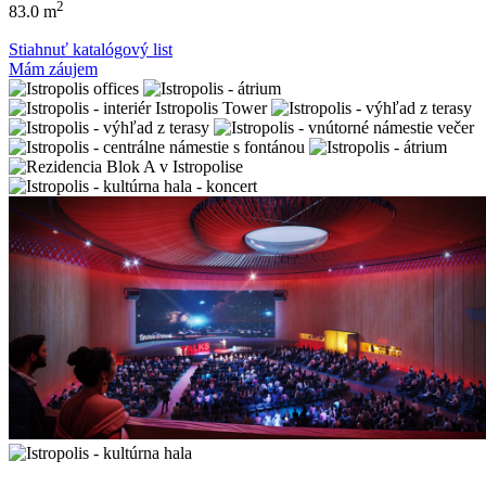
2
83.0 m
Stiahnuť katalógový list
Mám záujem